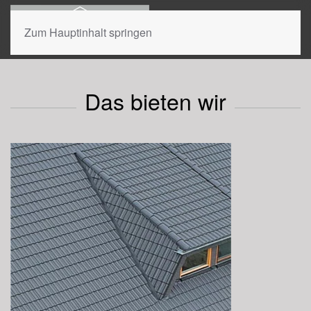
Zum Hauptinhalt springen
Ihr Experte für Dachbeschichtung
aus der Region.
Das bieten wir
Jetzt beraten lassen.