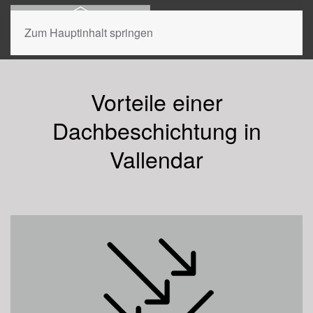
Zum Hauptinhalt springen
Dachbeschichtung Vallendar
Vorteile einer
Jetzt beraten lassen.
Dachbeschichtung in
Vallendar