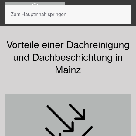
Zum Hauptinhalt springen
Dachreinigung und Dachbeschichtung
Mainz
Vorteile einer Dachreinigung
und Dachbeschichtung in
Jetzt beraten lassen.
Mainz