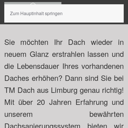
Zum Hauptinhalt springen
Ihr Experte für Dachreinigung und
Dachbeschichtung in Hessen und
Rheinland-Pfalz.
Sie möchten Ihr Dach wieder in
Jetzt beraten lassen.
neuem Glanz erstrahlen lassen und
die Lebensdauer Ihres vorhandenen
Daches erhöhen? Dann sind Sie bei
TM Dach aus Limburg genau richtig!
Mit über 20 Jahren Erfahrung und
unserem bewährten
Dachsanierungssystem bieten wir